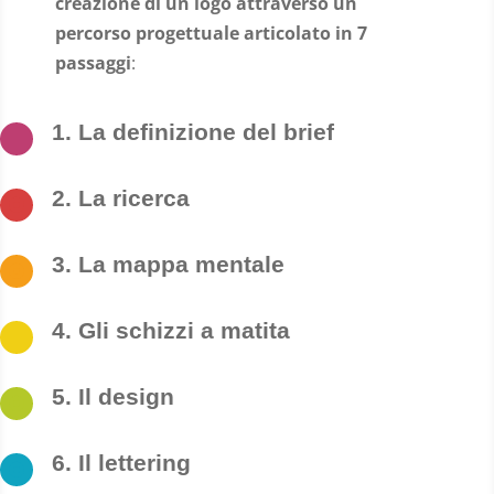
creazione di un logo attraverso un
percorso progettuale articolato in 7
passaggi
:
1. La definizione del brief

2. La ricerca

3. La mappa mentale

4. Gli schizzi a matita

5. Il design

6. Il lettering
