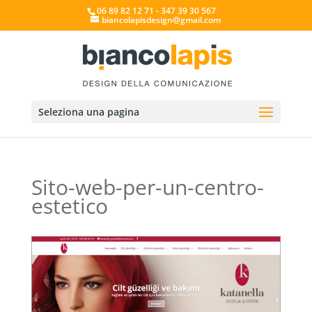
06 89 82 12 71 - 347 39 30 567
biancolapisdesign@gmail.com
Seleziona una pagina
Sito-web-per-un-centro-
estetico