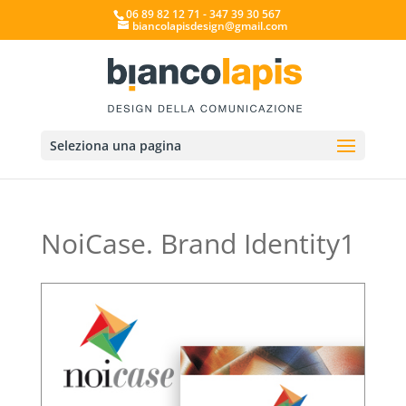
06 89 82 12 71 - 347 39 30 567
biancolapisdesign@gmail.com
Seleziona una pagina
NoiCase. Brand Identity1