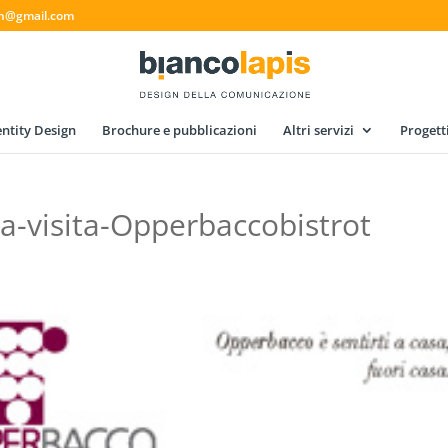
gn@gmail.com
ntity Design
Brochure e pubblicazioni
Altri servizi
Progett
da-visita-Opperbaccobistrot