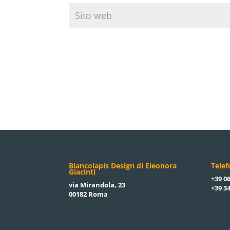
Biancolapis Design di Eleonora
Tele
Giacinti
+39 06
via Mirandola, 23
+39 34
00182 Roma