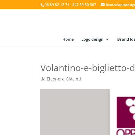
06 89 82 12 71 - 347 39 30 567
biancolapisdesi
Home
Logo design
Brand Ide
Volantino-e-biglietto-
da
Eleonora Giacinti