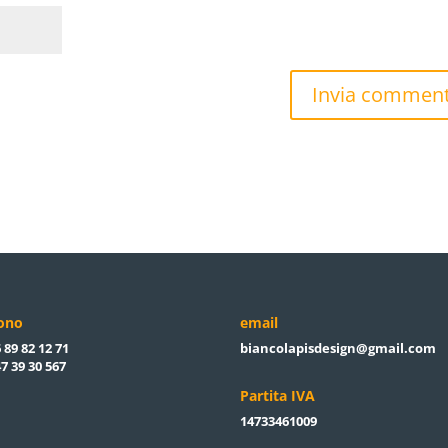
fono
email
 89 82 12 71
biancolapisdesign@gmail.com
7 39 30 567
Partita IVA
14733461009