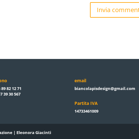
fono
email
 89 82 12 71
biancolapisdesign@gmail.com
7 39 30 567
Partita IVA
14733461009
azione | Eleonora Giacinti