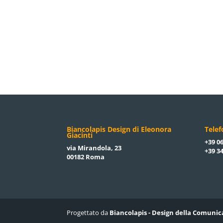
Biancolapis Design di Eleonora
Tele
Giacinti
+39 06
via Mirandola, 23
+39 34
00182 Roma
Progettato da
Biancolapis - Design della Comunic