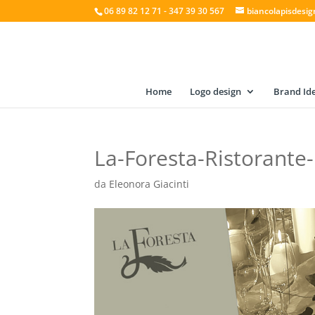
06 89 82 12 71 - 347 39 30 567
biancolapisdesi
Home
Logo design
Brand Ide
La-Foresta-Ristorante
da
Eleonora Giacinti