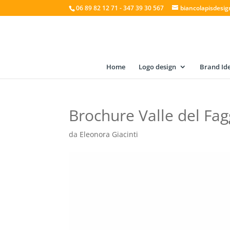
06 89 82 12 71 - 347 39 30 567
biancolapisdesi
Home
Logo design
Brand Ide
Brochure Valle del Fag
da
Eleonora Giacinti