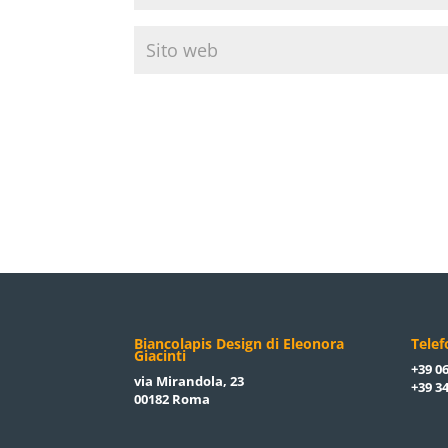
Biancolapis Design di Eleonora
Tele
Giacinti
+39 06
via Mirandola, 23
+39 34
00182 Roma