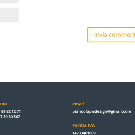
fono
email
 89 82 12 71
biancolapisdesign@gmail.com
7 39 30 567
Partita IVA
14733461009