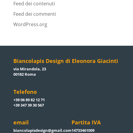
Feed dei contenuti
Feed dei commenti
WordPress.org
Biancolapis Design di Eleonora Giacinti
via Mirandola, 23
00182 Roma
Telefono
+39 06 89 82 12 71
+39 347 39 30 567
email
Partita IVA
biancolapisdesign@gmail.com
14733461009