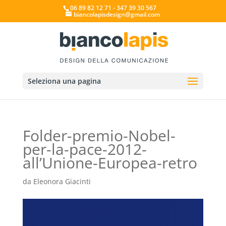
06 89 82 12 71 - 347 39 30 567
biancolapisdesign@gmail.com
Seleziona una pagina
Folder-premio-Nobel-
per-la-pace-2012-
all’Unione-Europea-retro
da
Eleonora Giacinti