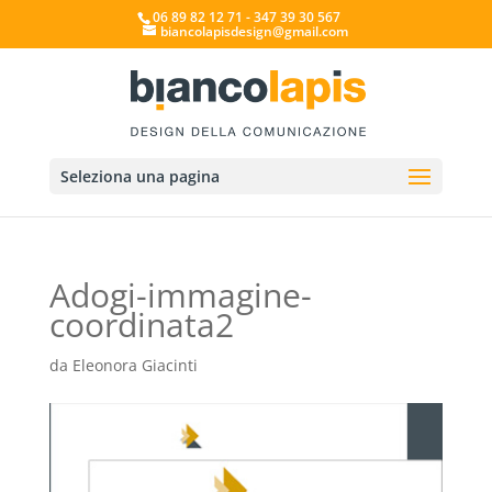
06 89 82 12 71 - 347 39 30 567
biancolapisdesign@gmail.com
Seleziona una pagina
Adogi-immagine-
coordinata2
da
Eleonora Giacinti