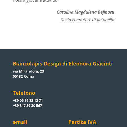
Catalina Magdalena Bejinaru
Socio Fondatore di Katanella
Biancolapis Design di Eleonora Giacinti
via Mirandola, 23
00182 Roma
Telefono
+39 06 89 82 12 71
+39 347 39 30 567
email
Partita IVA