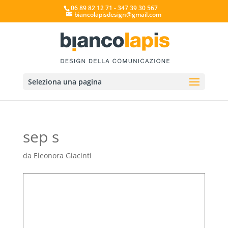
06 89 82 12 71 - 347 39 30 567
biancolapisdesign@gmail.com
Seleziona una pagina
sep s
da
Eleonora Giacinti