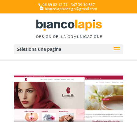
06 89 82 12 71 - 347 39 30 567
biancolapisdesign@gmail.com
Seleziona una pagina