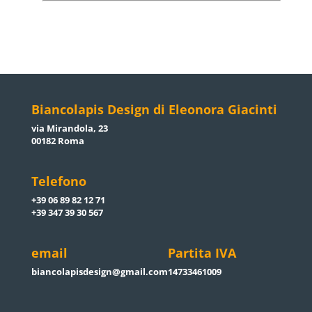
Biancolapis Design di Eleonora Giacinti
via Mirandola, 23
00182 Roma
Telefono
+39 06 89 82 12 71
+39 347 39 30 567
email
Partita IVA
biancolapisdesign@gmail.com
14733461009