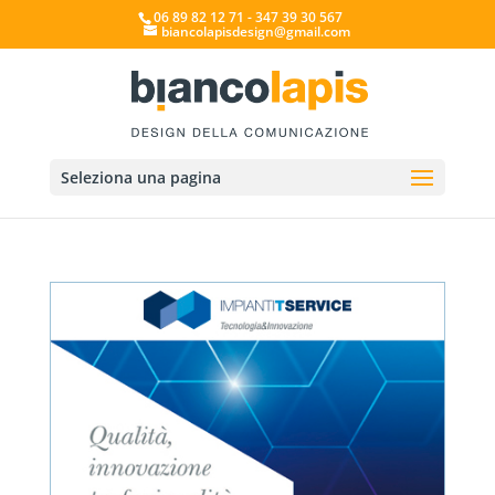
06 89 82 12 71 - 347 39 30 567
biancolapisdesign@gmail.com
Seleziona una pagina