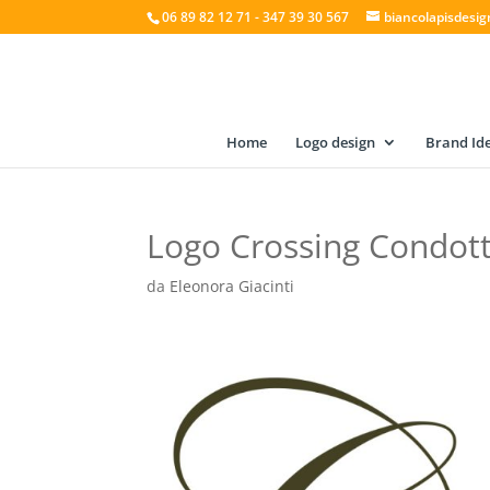
06 89 82 12 71 - 347 39 30 567
biancolapisdesi
Home
Logo design
Brand Ide
Logo Crossing Condott
da
Eleonora Giacinti