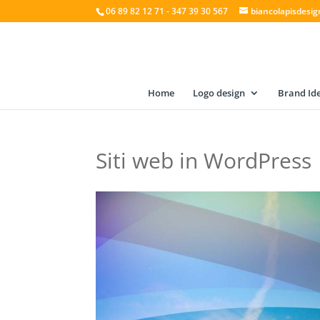
06 89 82 12 71 - 347 39 30 567
biancolapisdesi
Home
Logo design
Brand Ide
Siti web in WordPress