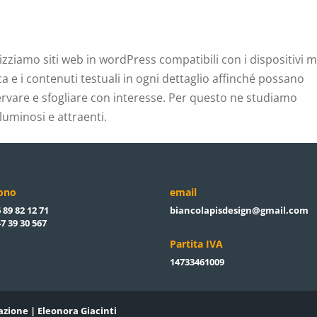
zziamo siti web in wordPress compatibili con i dispositivi m
a e i contenuti testuali in ogni dettaglio affinché possano
rvare e sfogliare con interesse. Per questo ne studiamo
luminosi e attraenti.
fono
email
 89 82 12 71
biancolapisdesign@gmail.com
7 39 30 567
Partita IVA
14733461009
azione | Eleonora Giacinti