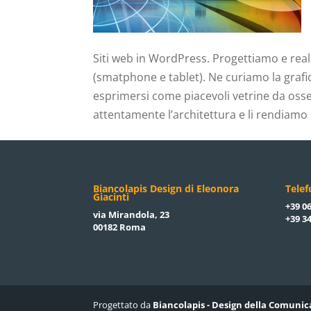
Siti web in WordPress. Progettiamo e reali
(smatphone e tablet). Ne curiamo la grafic
esprimersi come piacevoli vetrine da osse
attentamente l’architettura e li rendiamo 
Biancolapis Design di Eleonora
Tele
Giacinti
+39 06
via Mirandola, 23
+39 34
00182 Roma
Progettato da
Biancolapis - Design della Comunic