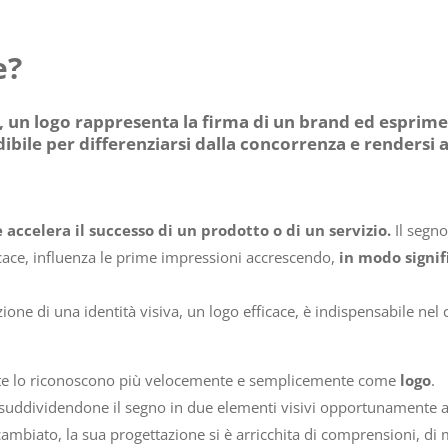
e?
n logo rappresenta la firma di un brand ed esprime la
bile per differenziarsi dalla concorrenza e rendersi a
e accelera il successo di un prodotto o di un servizio.
Il segno
ficace, influenza le prime impressioni accrescendo,
in modo signifi
ne di una identità visiva, un logo efficace, è indispensabile nel c
a rete lo riconoscono più velocemente e semplicemente come
logo
.
 suddividendone il segno in due elementi visivi opportunamente ac
cambiato, la sua progettazione si è arricchita di comprensioni, di 