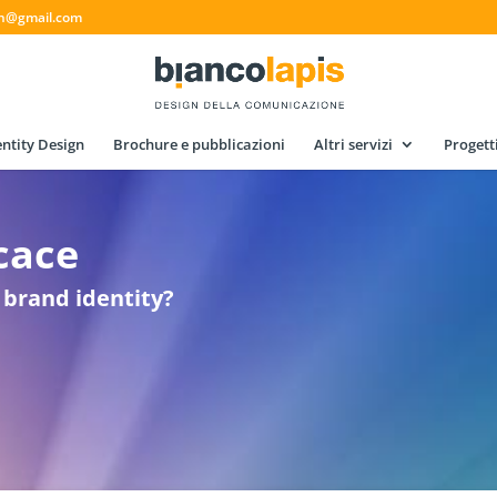
gn@gmail.com
ntity Design
Brochure e pubblicazioni
Altri servizi
Progett
icace
 brand identity?