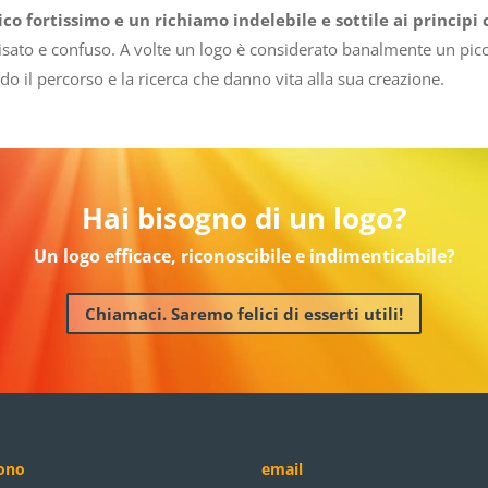
co fortissimo e un richiamo indelebile e sottile ai principi
isato e confuso. A volte un logo è considerato banalmente un pic
 il percorso e la ricerca che danno vita alla sua creazione.
Hai bisogno di un logo?
Un logo efficace, riconoscibile e indimenticabile?
Chiamaci. Saremo felici di esserti utili!
fono
email