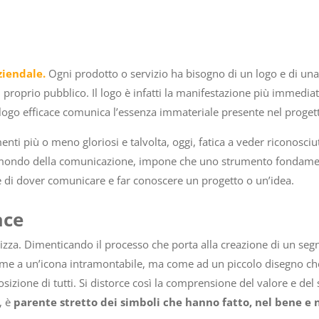
ziendale.
Ogni prodotto o servizio ha bisogno di un logo e di una i
l proprio pubblico. Il logo è infatti la manifestazione più immedi
 logo efficace comunica l’essenza immateriale presente nel progett
nti più o meno gloriosi e talvolta, oggi, fatica a veder riconosciuto
ondo della comunicazione, impone che uno strumento fondamenta
ne di dover comunicare e far conoscere un progetto o un’idea.
ace
lizza. Dimenticando il processo che porta alla creazione di un seg
ome a un’icona intramontabile, ma come ad un piccolo disegno che
osizione di tutti. Si distorce così la comprensione del valore e del
e, è
parente stretto dei simboli che hanno fatto, nel bene e n