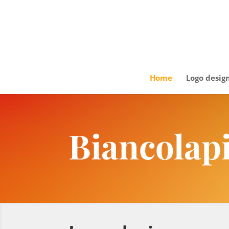
Home
Logo desig
Biancolap