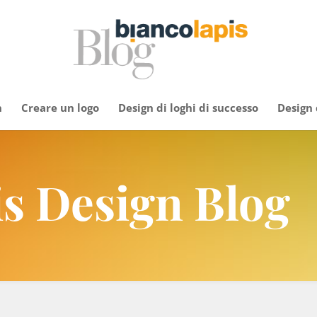
n
Creare un logo
Design di loghi di successo
Design
is Design Blog