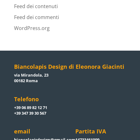
Feed dei contenuti
Feed dei commenti
WordPress.org
Biancolapis Design di Eleonora Giacinti
via Mirandola, 23
00182 Roma
Telefono
+39 06 89 82 12 71
+39 347 39 30 567
email
Partita IVA
biancolapisdesign@gmail.com
14733461009