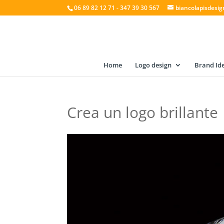
06 89 82 12 71 - 347 39 30 567
biancolapisdesi
Home
Logo design
Brand Ide
Crea un logo brillante