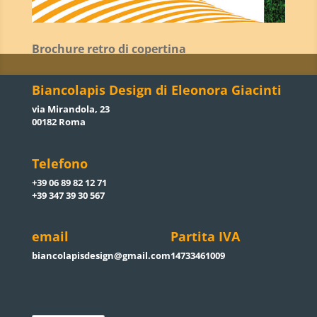
Brochure retro di copertina
Biancolapis Design di Eleonora Giacinti
via Mirandola, 23
00182 Roma
Telefono
+39 06 89 82 12 71
+39 347 39 30 567
email
Partita IVA
biancolapisdesign@gmail.com
14733461009