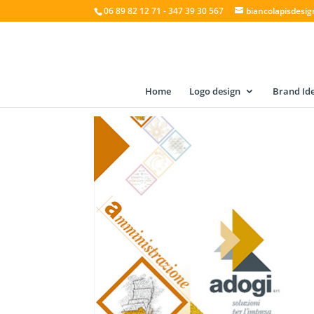
06 89 82 12 71 - 347 39 30 567
biancolapisdesi
Home
Logo design
Brand Ide