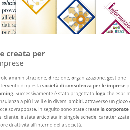
e creata per
imprese
arole
a
mministrazione,
d
irezione,
o
rganizzazione,
g
estione
ntervento di questa
società di consulenza per le imprese
p
aming
. Successivamente è stato progettato
logo
che espri
ulenza a più livelli e in diversi ambiti, attraverso un gioco 
recce sovrapposte. In seguito sono state create
la corporate
l cliente, è stata articolata in singole schede, caratterizzate
re di attività all’interno della società.