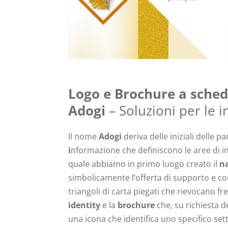
Logo e Brochure a sched
Adogi
– Soluzioni per le 
Il nome
Adogi
deriva delle iniziali delle p
i
nformazione che definiscono le aree di i
quale abbiamo in primo luogo creato il
n
simbolicamente l’offerta di supporto e cons
triangoli di carta piegati che rievocano f
identity
e la
brochure
che, su richiesta de
una icona che identifica uno specifico setto