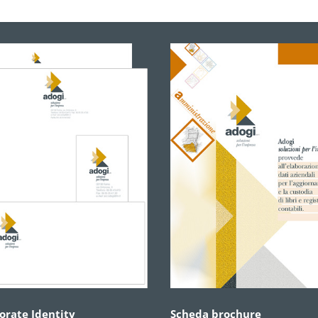
orate Identity
Scheda brochure