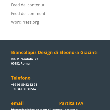
Feed dei contenuti
Feed dei commenti
WordPress.org
Biancolapis Design di Eleonora Giacinti
via Mirandola, 23
00182 Roma
Telefono
+39 06 89 82 12 71
+39 347 39 30 567
email
Partita IVA
biancolapisdesign@gmail.com
14733461009