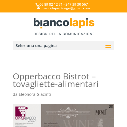
06 89 82 12 71 - 347 39 30 567
biancolapisdesign@gmail.com
Seleziona una pagina
Opperbacco Bistrot –
tovagliette-alimentari
da
Eleonora Giacinti