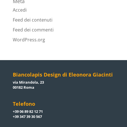
Meta
Accedi
Feed dei contenuti
Feed dei commenti
WordPress.org
Biancolapis Design di Eleonora Giacinti
via Mirandola, 23
00182 Roma
Telefono
+39 06 89 82 12 71
+39 347 39 30 567