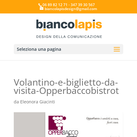
06 89 82 12 71 - 347 39 30 567
biancolapisdesign@gmail.com
Seleziona una pagina
Volantino-e-biglietto-da-
visita-Opperbaccobistrot
da
Eleonora Giacinti