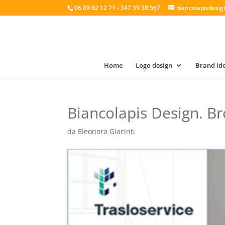
06 89 82 12 71 - 347 39 30 567
biancolapisdesi
Home
Logo design
Brand Ide
Biancolapis Design. Br
da
Eleonora Giacinti