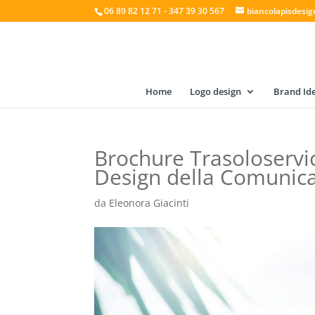
06 89 82 12 71 - 347 39 30 567
biancolapisdesi
Home
Logo design
Brand Ide
Brochure Trasoloservi
Design della Comunic
da
Eleonora Giacinti