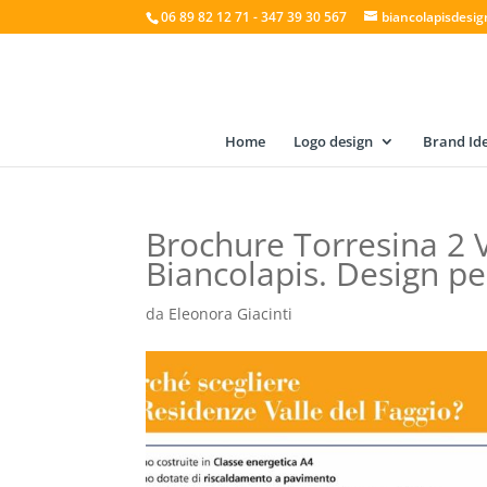
06 89 82 12 71 - 347 39 30 567
biancolapisdesi
Home
Logo design
Brand Ide
Brochure Torresina 2 V
Biancolapis. Design p
da
Eleonora Giacinti