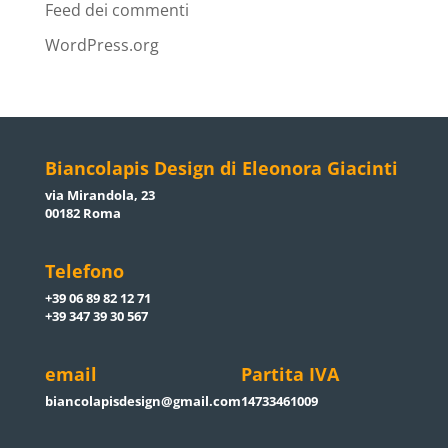
Feed dei commenti
WordPress.org
Biancolapis Design di Eleonora Giacinti
via Mirandola, 23
00182 Roma
Telefono
+39 06 89 82 12 71
+39 347 39 30 567
email
Partita IVA
biancolapisdesign@gmail.com
14733461009