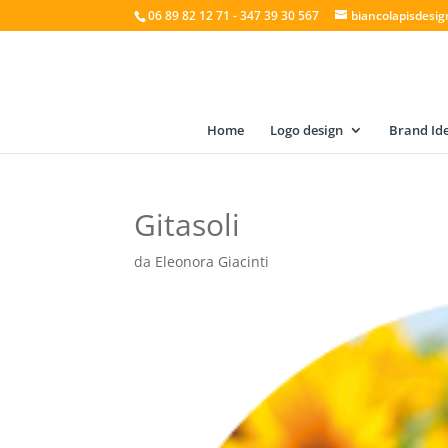
06 89 82 12 71 - 347 39 30 567
biancolapisdesi
Home
Logo design
Brand Ide
Gitasoli
da
Eleonora Giacinti