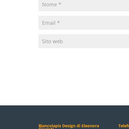
Biancolapis Design di Eleonora
Tele