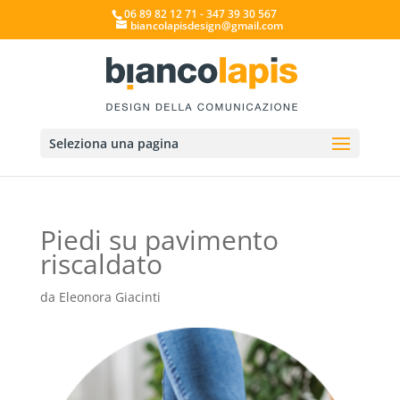
06 89 82 12 71 - 347 39 30 567
biancolapisdesign@gmail.com
Seleziona una pagina
Piedi su pavimento
riscaldato
da
Eleonora Giacinti