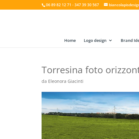
06 89 82 12 71 - 347 39 30 567
biancolapisdesi
Home
Logo design
Brand Ide
Torresina foto orizzont
da
Eleonora Giacinti