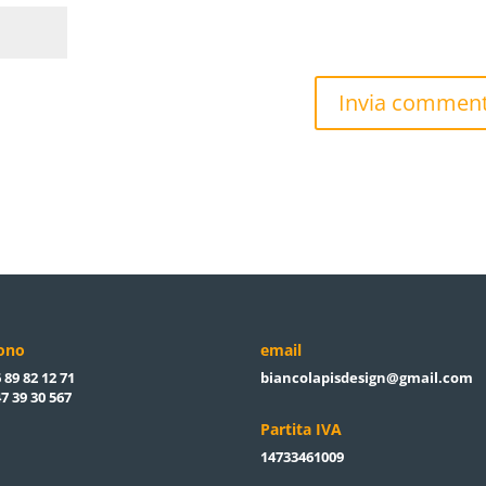
fono
email
 89 82 12 71
biancolapisdesign@gmail.com
7 39 30 567
Partita IVA
14733461009