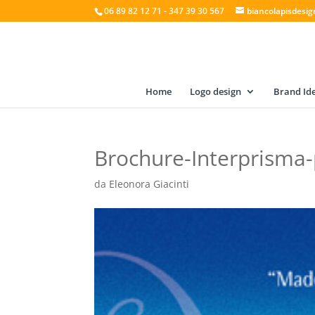
06 89 82 12 71 - 347 39 30 567
biancolapisdesi
Home
Logo design
Brand Ide
Brochure-Interprisma-
da
Eleonora Giacinti