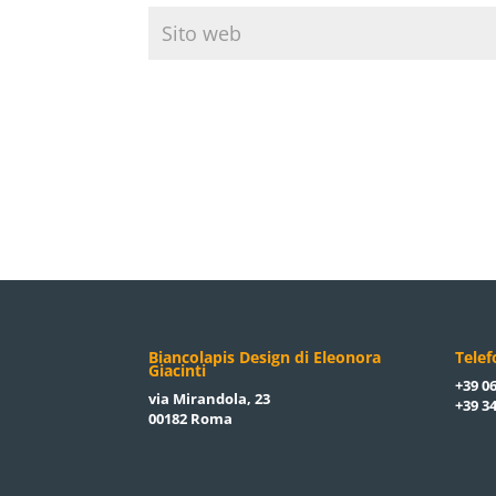
Biancolapis Design di Eleonora
Tele
Giacinti
+39 06
via Mirandola, 23
+39 34
00182 Roma