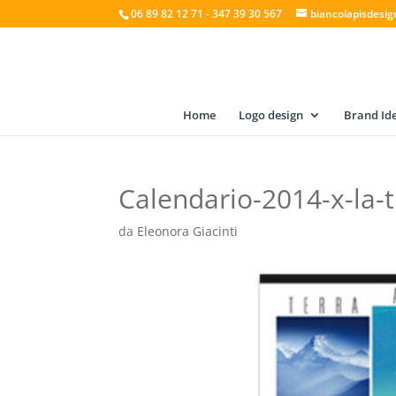
06 89 82 12 71 - 347 39 30 567
biancolapisdesi
Home
Logo design
Brand Ide
Calendario-2014-x-la-
da
Eleonora Giacinti