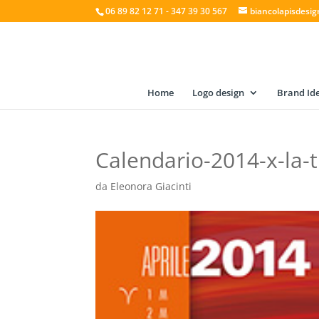
06 89 82 12 71 - 347 39 30 567
biancolapisdesi
Home
Logo design
Brand Ide
Calendario-2014-x-la-
da
Eleonora Giacinti