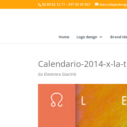
06 89 82 12 71 - 347 39 30 567
biancolapisdesi
Home
Logo design
Brand Ide
Calendario-2014-x-la-
da
Eleonora Giacinti