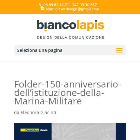
06 89 82 12 71 - 347 39 30 567
biancolapisdesign@gmail.com
Seleziona una pagina
Folder-150-anniversario-
dell’istituzione-della-
Marina-Militare
da
Eleonora Giacinti