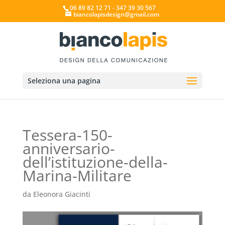
06 89 82 12 71 - 347 39 30 567
biancolapisdesign@gmail.com
Seleziona una pagina
Tessera-150-
anniversario-
dell’istituzione-della-
Marina-Militare
da
Eleonora Giacinti