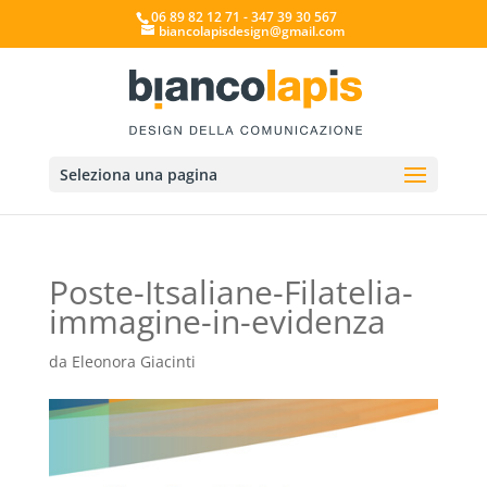
06 89 82 12 71 - 347 39 30 567
biancolapisdesign@gmail.com
Seleziona una pagina
Poste-Itsaliane-Filatelia-
immagine-in-evidenza
da
Eleonora Giacinti