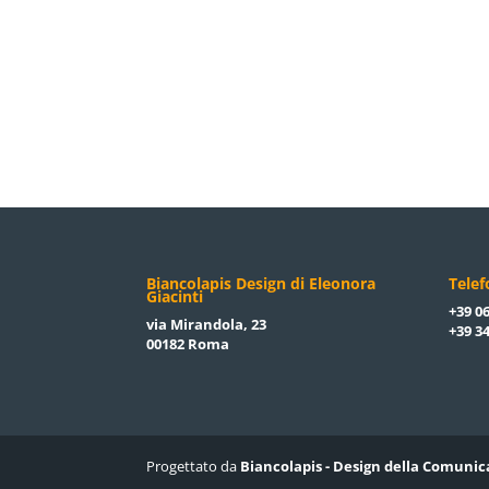
Biancolapis Design di Eleonora
Tele
Giacinti
+39 06
via Mirandola, 23
+39 34
00182 Roma
Progettato da
Biancolapis - Design della Comunic