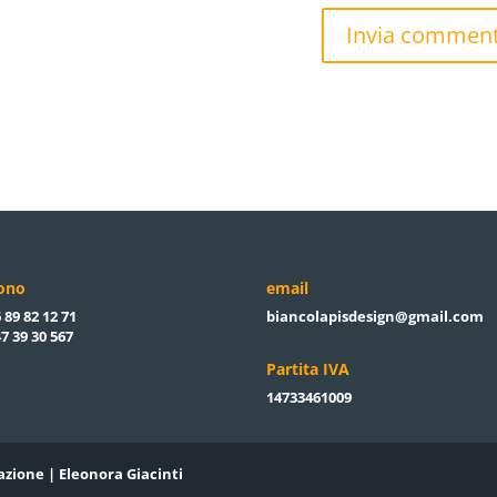
fono
email
 89 82 12 71
biancolapisdesign@gmail.com
7 39 30 567
Partita IVA
14733461009
azione | Eleonora Giacinti