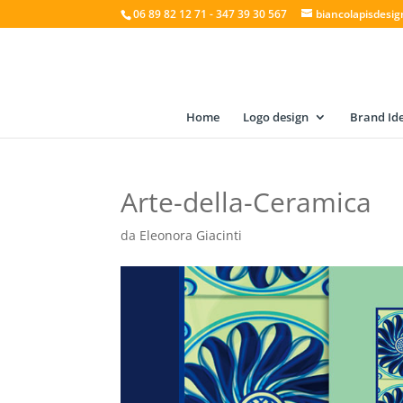
06 89 82 12 71 - 347 39 30 567
biancolapisdesi
Home
Logo design
Brand Ide
Arte-della-Ceramica
da
Eleonora Giacinti