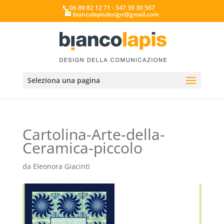
06 89 82 12 71 - 347 39 30 567
biancolapisdesign@gmail.com
Seleziona una pagina
Cartolina-Arte-della-
Ceramica-piccolo
da
Eleonora Giacinti