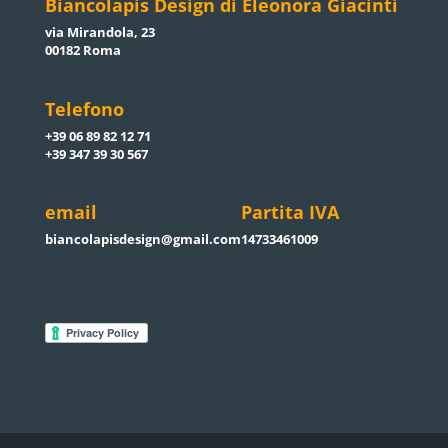
Biancolapis Design di Eleonora Giacinti
via Mirandola, 23
00182 Roma
Telefono
+39 06 89 82 12 71
+39 347 39 30 567
email
Partita IVA
biancolapisdesign@gmail.com
14733461009