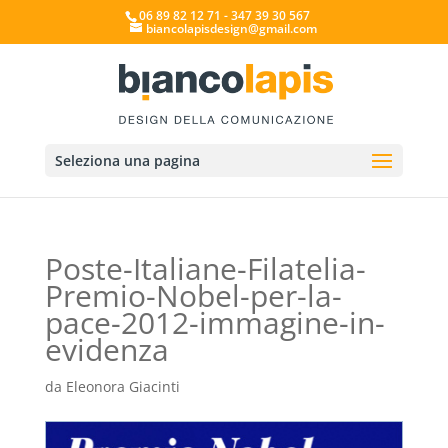
06 89 82 12 71 - 347 39 30 567
biancolapisdesign@gmail.com
Seleziona una pagina
Poste-Italiane-Filatelia-
Premio-Nobel-per-la-
pace-2012-immagine-in-
evidenza
da
Eleonora Giacinti