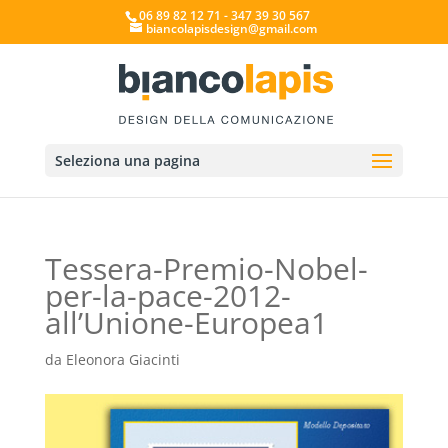
06 89 82 12 71 - 347 39 30 567
biancolapisdesign@gmail.com
Seleziona una pagina
Tessera-Premio-Nobel-
per-la-pace-2012-
all’Unione-Europea1
da
Eleonora Giacinti