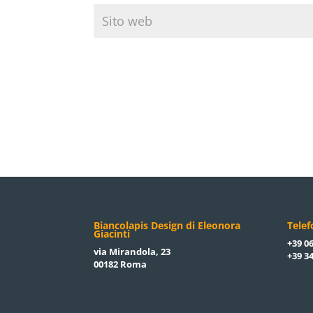
Biancolapis Design di Eleonora
Tele
Giacinti
+39 06
via Mirandola, 23
+39 34
00182 Roma