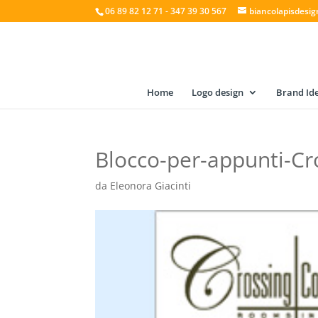
06 89 82 12 71 - 347 39 30 567
biancolapisdesi
Home
Logo design
Brand Ide
Blocco-per-appunti-Cr
da
Eleonora Giacinti