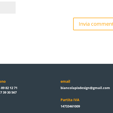
fono
email
 89 82 12 71
biancolapisdesign@gmail.com
7 39 30 567
Partita IVA
14733461009