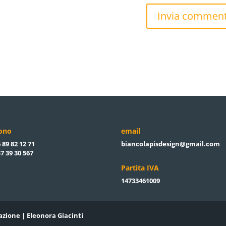
fono
email
 89 82 12 71
biancolapisdesign@gmail.com
7 39 30 567
Partita IVA
14733461009
azione | Eleonora Giacinti