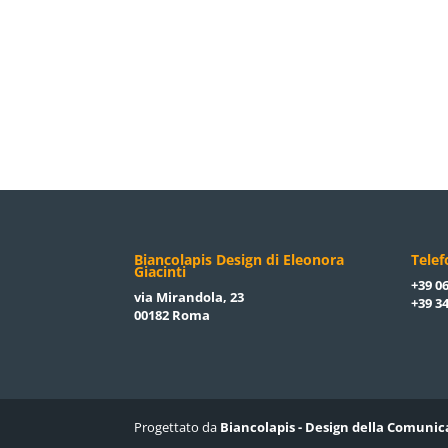
Biancolapis Design di Eleonora
Tele
Giacinti
+39 06
via Mirandola, 23
+39 34
00182 Roma
Progettato da
Biancolapis - Design della Comunic