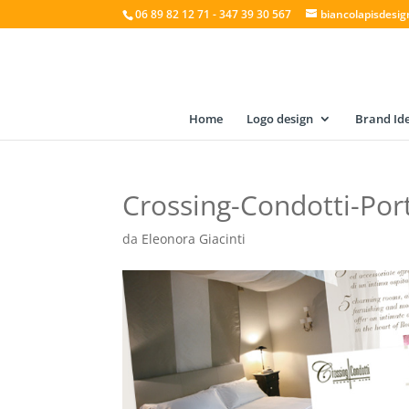
06 89 82 12 71 - 347 39 30 567
biancolapisdesi
Home
Logo design
Brand Ide
Crossing-Condotti-Port
da
Eleonora Giacinti