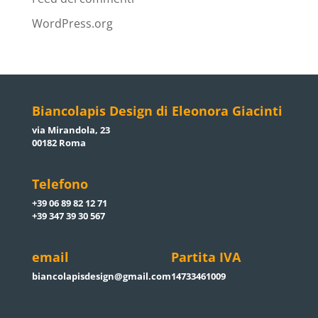
WordPress.org
Biancolapis Design di Eleonora Giacinti
via Mirandola, 23
00182 Roma
Telefono
+39 06 89 82 12 71
+39 347 39 30 567
email
Partita IVA
biancolapisdesign@gmail.com
14733461009