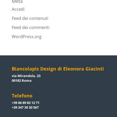
Meta
Accedi
Feed dei contenuti
Feed dei commenti
WordPress.org
Biancolapis Design di Eleonora Giacinti
via Mirandola, 23
00182 Roma
Telefono
+39 06 89 82 12 71
+39 347 39 30 567