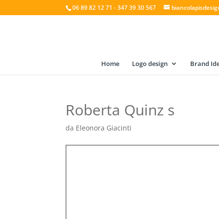
06 89 82 12 71 - 347 39 30 567
biancolapisdesi
Home
Logo design
Brand Ide
Roberta Quinz s
da
Eleonora Giacinti