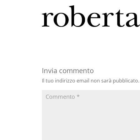
Invia commento
Il tuo indirizzo email non sarà pubblicato.