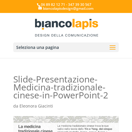
06 89 82 12 71 - 347 39 30 567
biancolapisdesign@gmail.com
Seleziona una pagina
Slide-Presentazione-
Medicina-tradizionale-
cinese-in-PowerPoint-2
da
Eleonora Giacinti