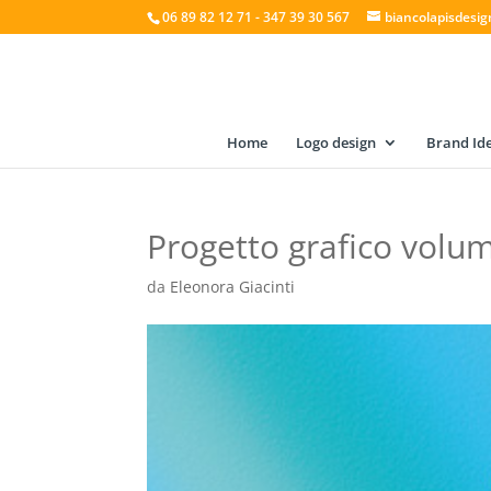
06 89 82 12 71 - 347 39 30 567
biancolapisdesi
Home
Logo design
Brand Ide
Progetto grafico volum
da
Eleonora Giacinti